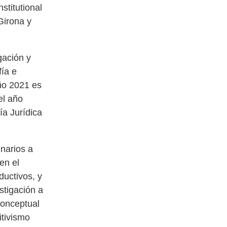
stitutional
Girona y
gación y
fía e
ño 2021 es
el año
ía Jurídica
narios a
en el
ductivos, y
stigación a
conceptual
itivismo