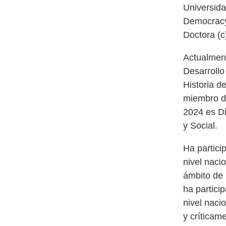
Universida
Democracy 
Doctora (c
Actualment
Desarrollo
Historia d
miembro de
2024 es Di
y Social.
Ha partic
nivel naci
ámbito de 
ha partici
nivel naci
y críticam