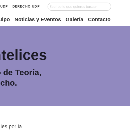
UDP
DERECHO UDP
uipo
Noticias y Eventos
Galería
Contacto
telices
 de Teoría,
echo.
les por la