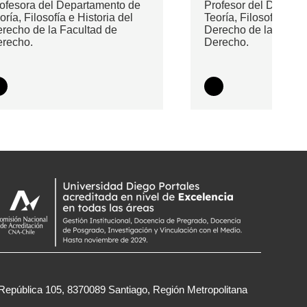
ofesora del Departamento de
Profesor del Depart
oría, Filosofía e Historia del
Teoría, Filosofía e Hi
recho de la Facultad de
Derecho de la Facul
recho.
Derecho.
República 105, 8370089 Santiago, Región Metropolitana