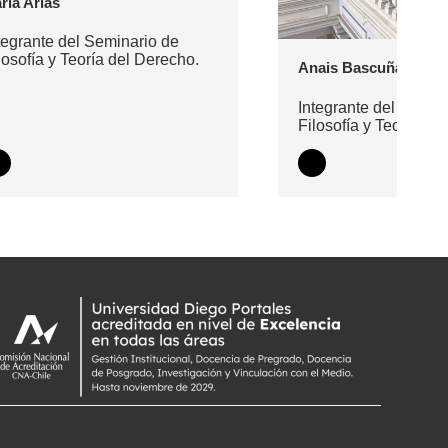
rla Arias
tegrante del Seminario de
losofía y Teoría del Derecho.
Anais Bascuñán
Integrante del Semin
Filosofía y Teoría de