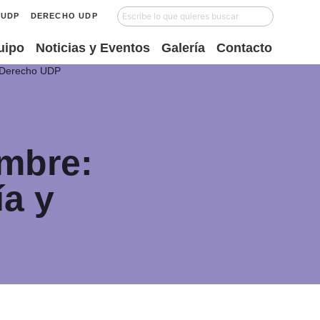
UDP
DERECHO UDP
uipo
Noticias y Eventos
Galería
Contacto
el Derecho UDP
embre:
ía y