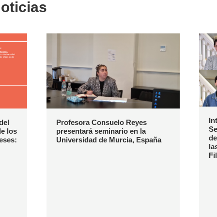
oticias
In
del
Profesora Consuelo Reyes
Se
e los
presentará seminario en la
de
eses:
Universidad de Murcia, España
la
Fi