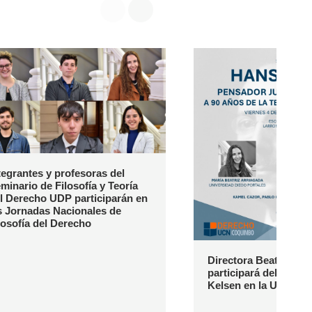
tegrantes y profesoras del
minario de Filosofía y Teoría
l Derecho UDP participarán en
s Jornadas Nacionales de
losofía del Derecho
Directora Beatriz Arr
participará del Semi
Kelsen en la UCN (C