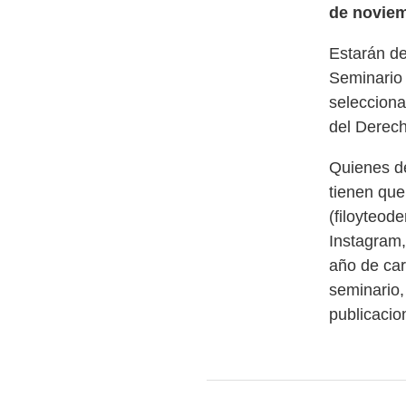
de noviemb
Estarán de
Seminario 
selecciona
del Derec
Quienes d
tienen que
(
filoyteo
Instagram
año de car
seminario,
publicacio