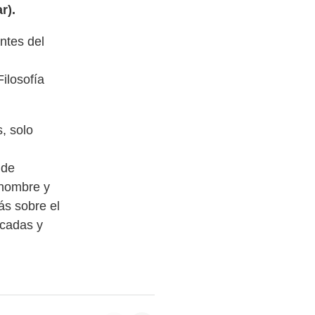
r).
ntes del
ilosofía
, solo
 de
 nombre y
ás sobre el
acadas y