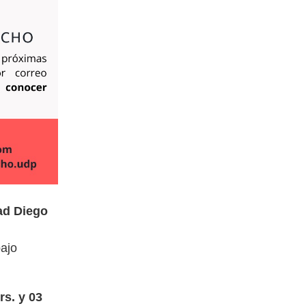
dad Diego
bajo
rs. y 03