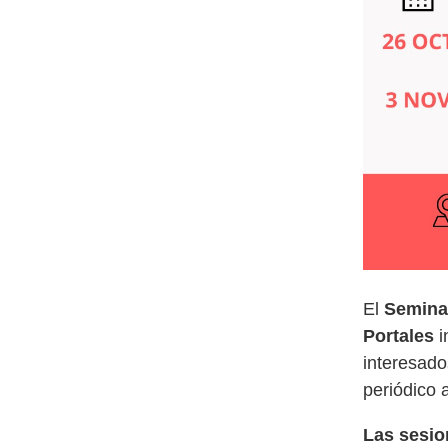
El
Seminar
Portales
i
interesado
periódico 
Las sesion