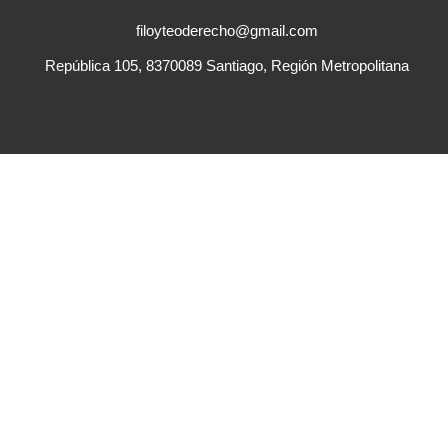
filoyteoderecho@gmail.com
República 105, 8370089 Santiago, Región Metropolitana