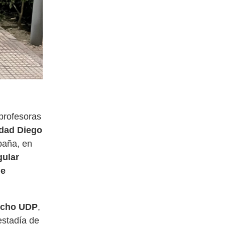
 profesoras
idad Diego
spaña, en
gular
de
recho UDP
,
estadía de