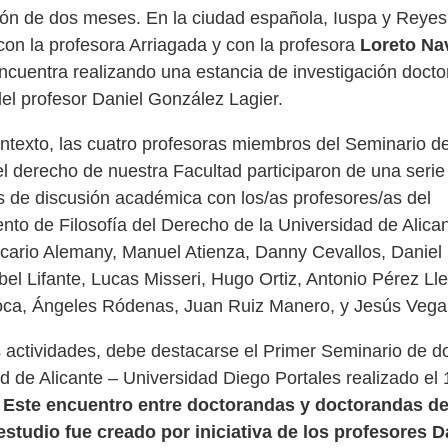
ión de dos meses. En la ciudad española, Iuspa y Reyes
con la profesora Arriagada y con la profesora
Loreto Na
ncuentra realizando una estancia de investigación doctor
del profesor Daniel González Lagier.
ntexto, las cuatro profesoras miembros del Seminario de
el derecho de nuestra Facultad participaron de una serie
s de discusión académica con los/as profesores/as del
to de Filosofía del Derecho de la Universidad de Alica
cario Alemany, Manuel Atienza, Danny Cevallos, Daniel
abel Lifante, Lucas Misseri, Hugo Ortiz, Antonio Pérez Ll
Roca, Ángeles Ródenas, Juan Ruiz Manero, y Jesús Vega
s actividades, debe destacarse el Primer Seminario de 
d de Alicante – Universidad Diego Portales realizado el 
.
Este encuentro entre doctorandas y doctorandas d
estudio fue creado por iniciativa de los profesores D