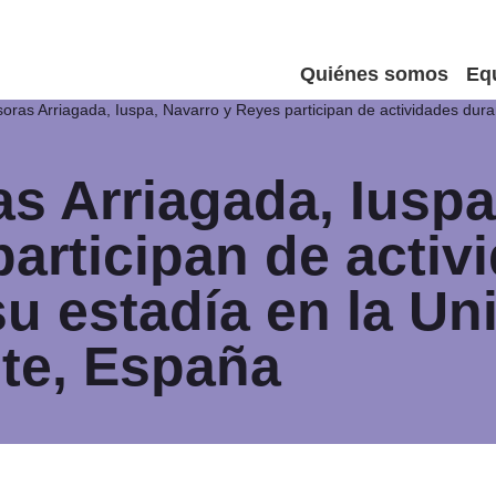
Quiénes somos
Eq
soras Arriagada, Iuspa, Navarro y Reyes participan de actividades dura
as Arriagada, Iuspa
participan de activ
u estadía en la Un
nte, España