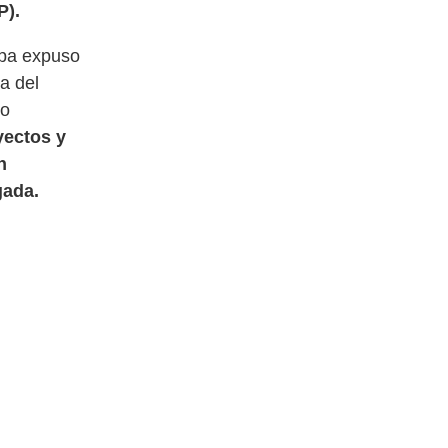
P).
spa expuso
a del
lo
yectos y
n
gada.