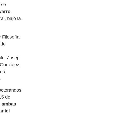
 se
varro
,
al, bajo la
 Filosofía
 de
nte: Josep
 González
edó,
.
doctorandos
15 de
e ambas
aniel