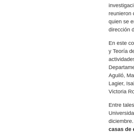
investigac
reunieron 
quien se e
dirección 
En este co
y Teoría d
actividade
Departamen
Aguiló, Ma
Lagier, Is
Victoria 
Entre tale
Universida
diciembre
casas de 