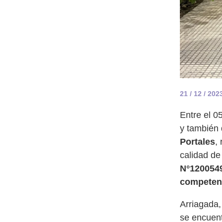
21 / 12 / 202
Entre el 0
y también
Portales
,
calidad de
N°1200549
competen
Arriagada,
se encuent