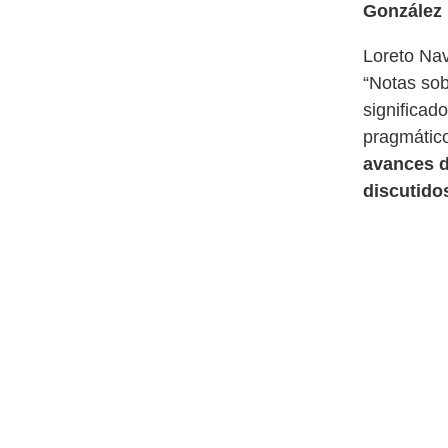
González L
Loreto Nav
“Notas sob
significado
pragmático
avances d
discutido