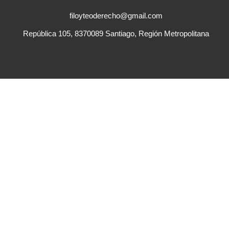
filoyteoderecho@gmail.com
República 105, 8370089 Santiago, Región Metropolitana