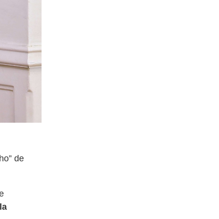
cho” de
ue
la