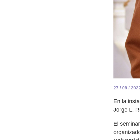
27 / 09 / 202
En la insta
Jorge L. R
El seminar
organizad