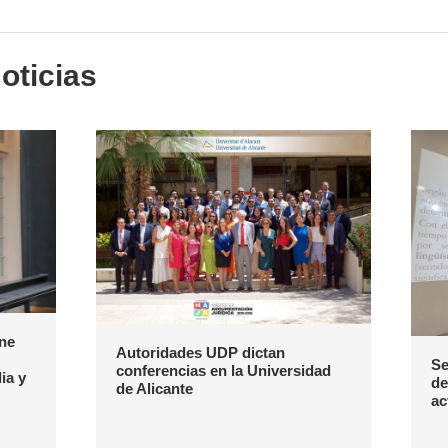
oticias
ene
Autoridades UDP dictan
Se
conferencias en la Universidad
ia y
de
de Alicante
ac