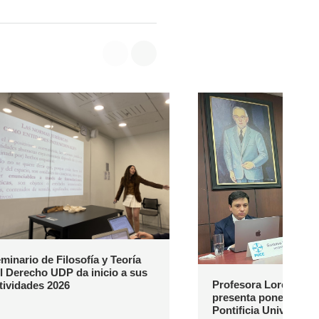
minario de Filosofía y Teoría
l Derecho UDP da inicio a sus
Profesora Loreto Nav
tividades 2026
presenta ponencia en
Pontificia Universida