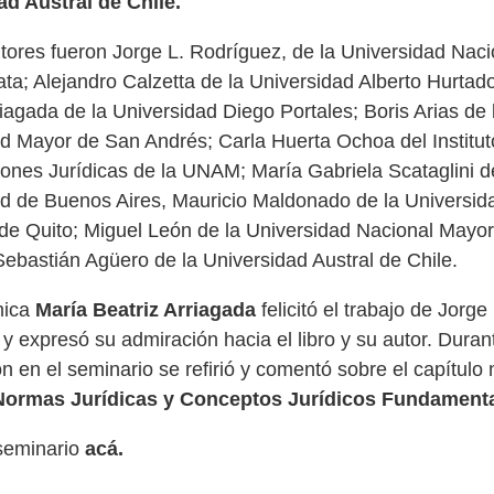
ad Austral de Chile.
tores fueron Jorge L. Rodríguez, de la Universidad Naci
ata; Alejandro Calzetta de la Universidad Alberto Hurtad
riagada de la Universidad Diego Portales; Boris Arias de 
d Mayor de San Andrés; Carla Huerta Ochoa del Institut
iones Jurídicas de la UNAM; María Gabriela Scataglini d
d de Buenos Aires, Mauricio Maldonado de la Universid
de Quito; Miguel León de la Universidad Nacional Mayo
ebastián Agüero de la Universidad Austral de Chile.
mica
María Beatriz Arriagada
felicitó el trabajo de Jorge 
y expresó su admiración hacia el libro y su autor. Duran
ón en el seminario se refirió y comentó sobre el capítulo
ormas Jurídicas y Conceptos Jurídicos Fundamenta
 seminario
acá
.