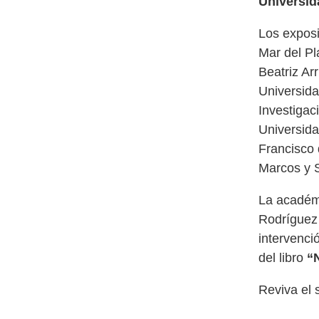
Universid
Los exposi
Mar del Pl
Beatriz Ar
Universida
Investigac
Universida
Francisco 
Marcos y S
La acadé
Rodríguez 
intervenci
del libro
“N
Reviva el