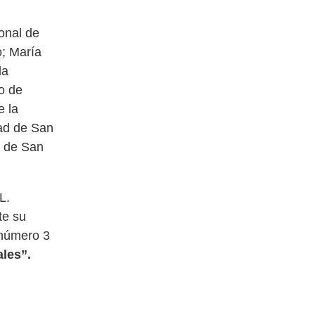
onal de
o; María
la
o de
e la
ad de San
r de San
L.
te su
 número 3
les”.