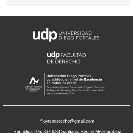
filoyteoderecho@gmail.com
República 105, 8370089 Santiago, Región Metropolitana