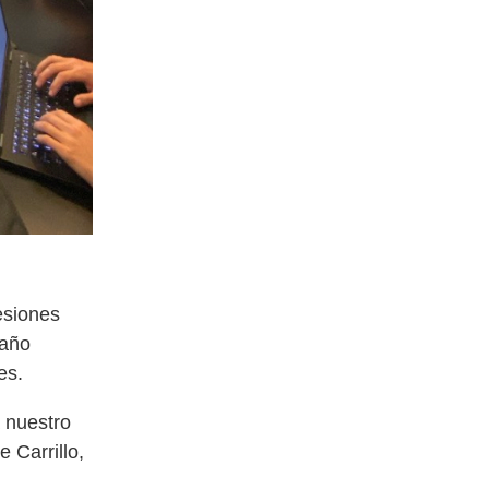
esiones
 año
es.
 nuestro
 Carrillo,