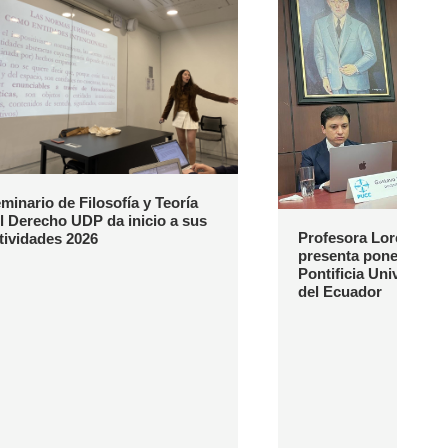
minario de Filosofía y Teoría
l Derecho UDP da inicio a sus
Profesora Loreto Nav
tividades 2026
presenta ponencia en
Pontificia Universida
del Ecuador