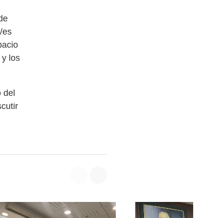
de
/es
pacio
 y los
 del
cutir